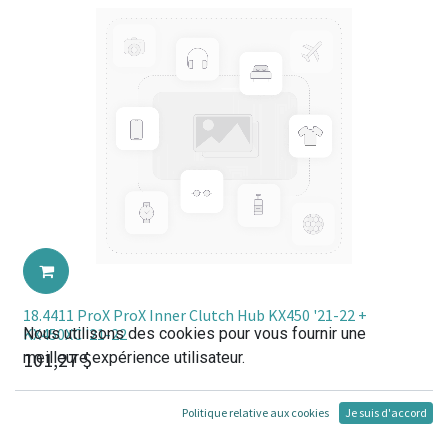
18.4411 ProX ProX Inner Clutch Hub KX450 '21-22 +
Nous utilisons des cookies pour vous fournir une
KX450XC '21-22
101,27
$
meilleure expérience utilisateur.
Politique relative aux cookies
Je suis d'accord