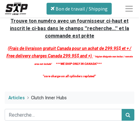
Bon de travail / Shipping
Trouve ton numéro avec un fournisseur ci-haut et
inscrit le ci-bas dans le champs ''recherche...'' et la
commande est prête
(Frais de livraison gratuit Canada pour un achat de 299.95$ et + /
Free delivery charges Canada 299.95$ and +)
'
''région éloignée non inclus / remote
***WE SHIP ONLY IN CANADA'***
area not include''
''core charge on all cylinders replated''
Articles
Clutch Inner Hubs