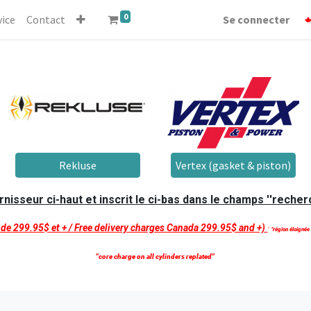
0
vice
Contact
Se connecter
Rekluse
Vertex (gasket & piston)
isseur ci-haut et inscrit le ci-bas dans le champs ''recherc
t de 299.95$ et + / Free delivery charges Canada 299.95$ and +)
'
''région éloignée
''core charge on all cylinders replated''