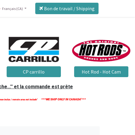
Bon de travail / Shipping
Français (CA)
CP carrillo
Hot Rod - Hot Cam
he...'' et la commande est prête
***WE SHIP ONLY IN CANADA'***
 non inclus / remote area not include''