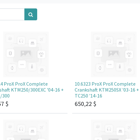
24 ProX ProX Complete
10.6323 ProX ProX Complete
shaft KTM250/300EXC '04-16 +
Crankshaft KTM250SX '03-16 +
/300
TC250 '14-16
57
$
650,22
$