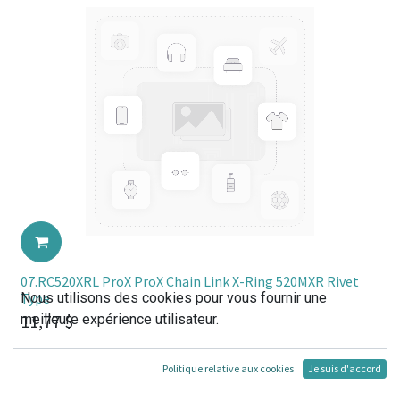
07.RC520XRL ProX ProX Chain Link X-Ring 520MXR Rivet
Nous utilisons des cookies pour vous fournir une
Type
11,77
$
meilleure expérience utilisateur.
Politique relative aux cookies
Je suis d'accord