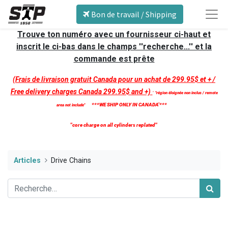
Bon de travail / Shipping
Trouve ton numéro avec un fournisseur ci-haut et
inscrit le ci-bas dans le champs ''recherche...'' et la
commande est prête
(Frais de livraison gratuit Canada pour un achat de 299.95$ et + /
Free delivery charges Canada 299.95$ and +)
'
''région éloignée non inclus / remote
***WE SHIP ONLY IN CANADA'***
area not include''
''core charge on all cylinders replated''
Articles
Drive Chains