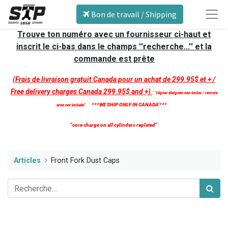
Bon de travail / Shipping
Trouve ton numéro avec un fournisseur ci-haut et
inscrit le ci-bas dans le champs ''recherche...'' et la
commande est prête
(Frais de livraison gratuit Canada pour un achat de 299.95$ et + /
Free delivery charges Canada 299.95$ and +)
'
''région éloignée non inclus / remote
***WE SHIP ONLY IN CANADA'***
area not include''
''core charge on all cylinders replated''
Articles
Front Fork Dust Caps