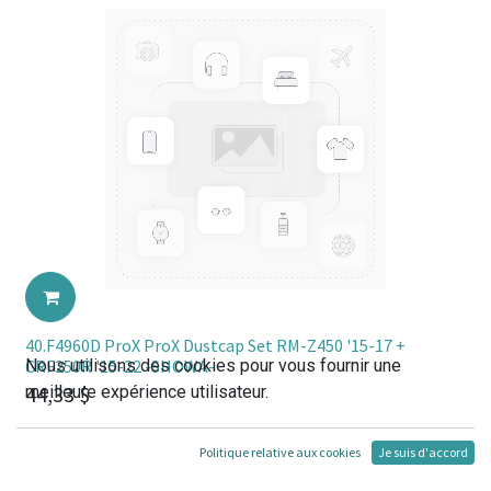
40.F4960D ProX ProX Dustcap Set RM-Z450 '15-17 +
Nous utilisons des cookies pour vous fournir une
CRF250R '15-22 -SHOWA-
44,33
$
meilleure expérience utilisateur.
Politique relative aux cookies
Je suis d'accord