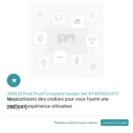
34.6529 ProX ProX Complete Gasket Set KTM505SX ATV
Nous utilisons des cookies pour vous fournir une
'09-10
260,14
$
meilleure expérience utilisateur.
Politique relative aux cookies
Je suis d'accord