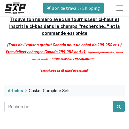
Bon de travail / Shipping
Trouve ton numéro avec un fournisseur ci-haut et
inscrit le ci-bas dans le champs ''recherche...'' et la
commande est prête
(Frais de livraison gratuit Canada pour un achat de 299.95$ et + /
Free delivery charges Canada 299.95$ and +)
'
''région éloignée non inclus / remote
***WE SHIP ONLY IN CANADA'***
area not include''
''core charge on all cylinders replated''
Articles
Gasket Complete Sets