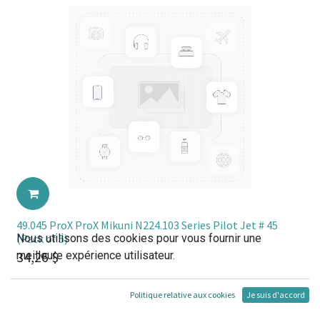
49.045 ProX ProX Mikuni N224.103 Series Pilot Jet # 45
Nous utilisons des cookies pour vous fournir une
(Pack of 5)
34,26
$
meilleure expérience utilisateur.
Politique relative aux cookies
Je suis d'accord