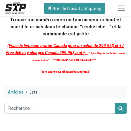
Bon de travail / Shipping
Trouve ton numéro avec un fournisseur ci-haut et
inscrit le ci-bas dans le champs ''recherche...'' et la
commande est prête
(Frais de livraison gratuit Canada pour un achat de 299.95$ et + /
Free delivery charges Canada 299.95$ and +)
'
''région éloignée non inclus / remote
***WE SHIP ONLY IN CANADA'***
area not include''
''core charge on all cylinders replated''
Articles
Jets