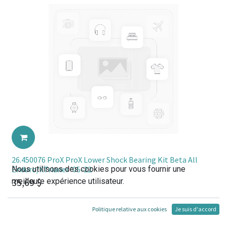
26.450076 ProX ProX Lower Shock Bearing Kit Beta All
Nous utilisons des cookies pour vous fournir une
Enduro/XTrianer '05-22
35,69
$
meilleure expérience utilisateur.
Politique relative aux cookies
Je suis d'accord