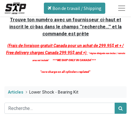
Bon de travail / Shipping
Trouve ton numéro avec un fournisseur ci-haut et
inscrit le ci-bas dans le champs ''recherche...'' et la
commande est prête
(Frais de livraison gratuit Canada pour un achat de 299.95$ et + /
Free delivery charges Canada 299.95$ and +)
'
''région éloignée non inclus / remote
***WE SHIP ONLY IN CANADA'***
area not include''
''core charge on all cylinders replated''
Articles
Lower Shock - Bearing Kit