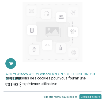
W6079 Wiseco W6079 Wiseco NYLON SOFT HONE BRUSH
Nous utilisons des cookies pour vous fournir une
89-102MM
201,93
$
meilleure expérience utilisateur.
Politique relative aux cookies
Je suis d'accord