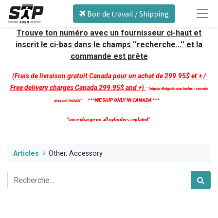
Bon de travail / Shipping
Trouve ton numéro avec un fournisseur ci-haut et
inscrit le ci-bas dans le champs ''recherche...'' et la
commande est prête
(Frais de livraison gratuit Canada pour un achat de 299.95$ et + /
Free delivery charges Canada 299.95$ and +)
'
''région éloignée non inclus / remote
***WE SHIP ONLY IN CANADA'***
area not include''
''core charge on all cylinders replated''
Articles
Other, Accessory