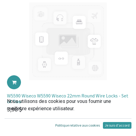
W5590 Wiseco W5590 Wiseco 22mm Round Wire Locks - Set
Nous utilisons des cookies pour vous fournir une
of Two
3,98
$
meilleure expérience utilisateur.
Politique relative aux cookies
Je suis d'accord