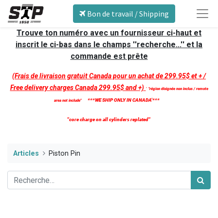
Bon de travail / Shipping
Trouve ton numéro avec un fournisseur ci-haut et
inscrit le ci-bas dans le champs ''recherche...'' et la
commande est prête
(Frais de livraison gratuit Canada pour un achat de 299.95$ et + /
Free delivery charges Canada 299.95$ and +)
'
''région éloignée non inclus / remote
***WE SHIP ONLY IN CANADA'***
area not include''
''core charge on all cylinders replated''
Articles
Piston Pin