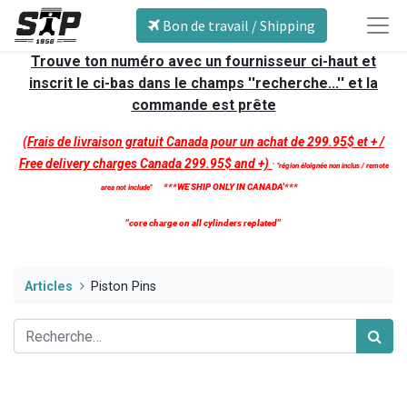
Bon de travail / Shipping
Trouve ton numéro avec un fournisseur ci-haut et
inscrit le ci-bas dans le champs ''recherche...'' et la
commande est prête
(Frais de livraison gratuit Canada pour un achat de 299.95$ et + /
Free delivery charges Canada 299.95$ and +)
'
''région éloignée non inclus / remote
***WE SHIP ONLY IN CANADA'***
area not include''
''core charge on all cylinders replated''
Articles
Piston Pins