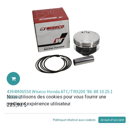
4394M06550 Wiseco Honda ATC/TRX200 '86-88 10.25:1
Nous utilisons des cookies pour vous fournir une
2579XC
225,93
$
meilleure expérience utilisateur.
Politique relative aux cookies
Je suis d'accord