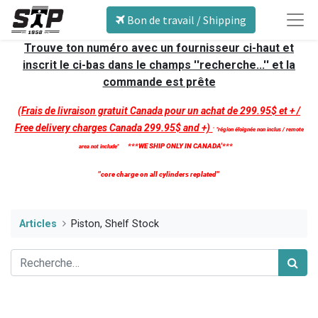
Bon de travail / Shipping
Trouve ton numéro avec un fournisseur ci-haut et
inscrit le ci-bas dans le champs ''recherche...'' et la
commande est prête
(Frais de livraison gratuit Canada pour un achat de 299.95$ et + /
Free delivery charges Canada 299.95$ and +)
'
''région éloignée non inclus / remote
***WE SHIP ONLY IN CANADA'***
area not include''
''core charge on all cylinders replated''
Articles
Piston, Shelf Stock