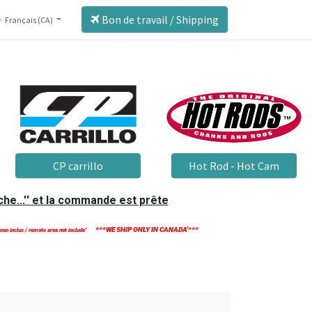
Bon de travail / Shipping
Français (CA)
CP carrillo
Hot Rod - Hot Cam
he...'' et la commande est prête
***WE SHIP ONLY IN CANADA'***
 non inclus / remote area not include''