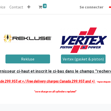
0
vice
Contact
Se connecter
Rekluse
Vertex (gasket & piston)
isseur ci-haut et inscrit le ci-bas dans le champs ''recherc
t de 299.95$ et + / Free delivery charges Canada 299.95$ and +)
'
''région éloignée
''core charge on all cylinders replated''