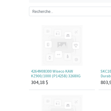
4264M08300 Wiseco KAW
SKC10
KZ900/1000 (P1425B) 3268XG
Durabi
304,18
$
803,