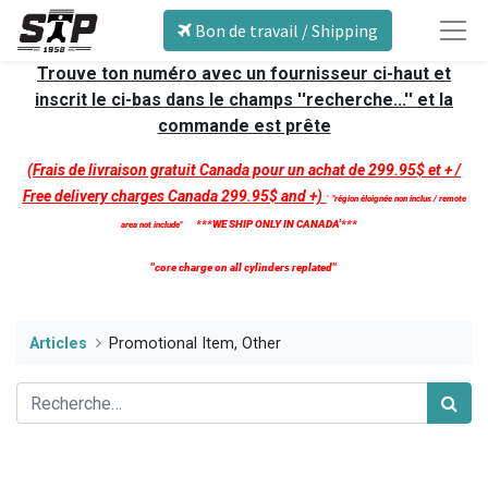
Bon de travail / Shipping
Trouve ton numéro avec un fournisseur ci-haut et
inscrit le ci-bas dans le champs ''recherche...'' et la
commande est prête
(Frais de livraison gratuit Canada pour un achat de 299.95$ et + /
Free delivery charges Canada 299.95$ and +)
'
''région éloignée non inclus / remote
***WE SHIP ONLY IN CANADA'***
area not include''
''core charge on all cylinders replated''
Articles
Promotional Item, Other