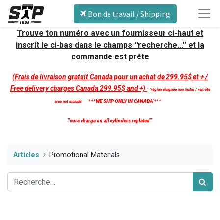
Bon de travail / Shipping
Trouve ton numéro avec un fournisseur ci-haut et
inscrit le ci-bas dans le champs ''recherche...'' et la
commande est prête
(Frais de livraison gratuit Canada pour un achat de 299.95$ et + /
Free delivery charges Canada 299.95$ and +)
'
''région éloignée non inclus / remote
***WE SHIP ONLY IN CANADA'***
area not include''
''core charge on all cylinders replated''
Articles
Promotional Materials