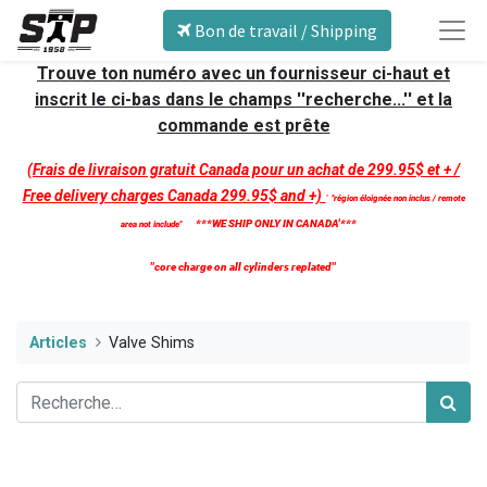
Bon de travail / Shipping
Trouve ton numéro avec un fournisseur ci-haut et
inscrit le ci-bas dans le champs ''recherche...'' et la
commande est prête
(Frais de livraison gratuit Canada pour un achat de 299.95$ et + /
Free delivery charges Canada 299.95$ and +)
'
''région éloignée non inclus / remote
***WE SHIP ONLY IN CANADA'***
area not include''
''core charge on all cylinders replated''
Articles
Valve Shims