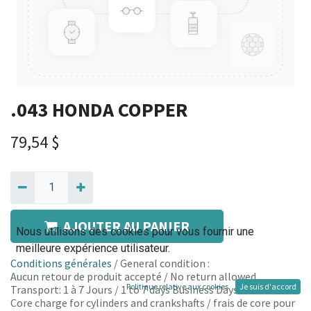
.043 HONDA COPPER
79,54
$
AJOUTER AU PANIER
Nous utilisons des cookies pour vous fournir une
meilleure expérience utilisateur.
Conditions générales
/ General condition :
Aucun retour de produit accepté / No return allowed
Politique relative aux cookies
Je suis d'accord
Transport: 1 à 7 Jours / 1 to 7 days Business Days
Core charge for cylinders and crankshafts / frais de core pour