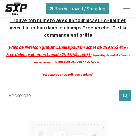
Bon de travail / Shipping
Trouve ton numéro avec un fournisseur ci-haut et
inscrit le ci-bas dans le champs ''recherche...'' et la
commande est prête
(Frais de livraison gratuit Canada pour un achat de 299.95$ et + /
Free delivery charges Canada 299.95$ and +)
'
''région éloignée non inclus / remote
***WE SHIP ONLY IN CANADA'***
area not include''
''core charge on all cylinders replated''