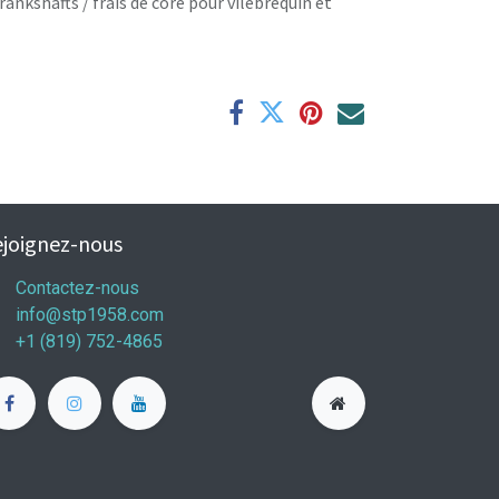
rankshafts / frais de core pour vilebrequin et
joignez-nous
Contactez-nous
info@stp1958.com
+1 (819) 752-4865