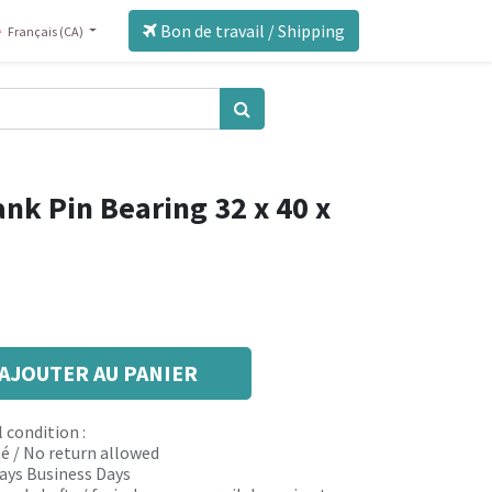
Bon de travail / Shipping
Français (CA)
nk Pin Bearing 32 x 40 x
AJOUTER AU PANIER
 condition :
é / No return allowed
 days Business Days