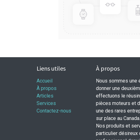
Liens utiles
À propos
Accueil
Nous sommes une éq
À propos
donner une deuxième
Articles
effectuons le réusi
Services
pièces moteurs et
Contactez-nous
une des rares entrep
sur place au Canada
Nos produits et ser
particulier désireux