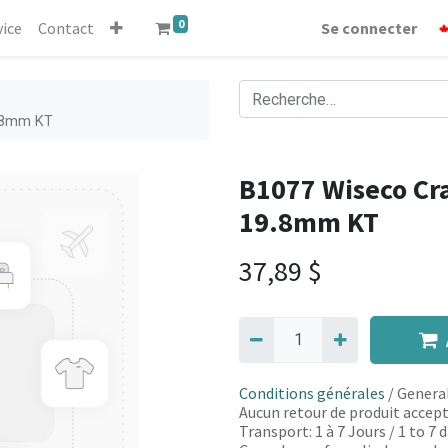
0
vice
Contact
Se connecter
9.8mm KT
B1077 Wiseco Cra
19.8mm KT
37,89
$
Conditions générales
/ General
Aucun retour de produit accept
Transport: 1 à 7 Jours / 1 to 7