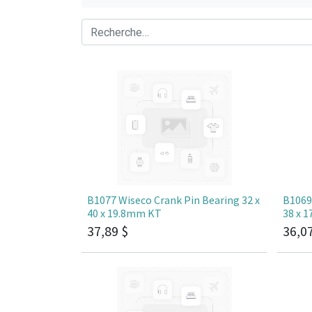
B1077 Wiseco Crank Pin Bearing 32 x
B1069
40 x 19.8mm KT
38 x 
37,89
$
36,0