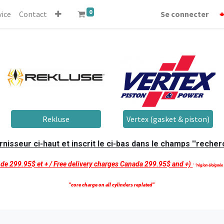
0
vice
Contact
Se connecter
Rekluse
Vertex (gasket & piston)
isseur ci-haut et inscrit le ci-bas dans le champs ''recherc
t de 299.95$ et + / Free delivery charges Canada 299.95$ and +)
'
''région éloignée
''core charge on all cylinders replated''