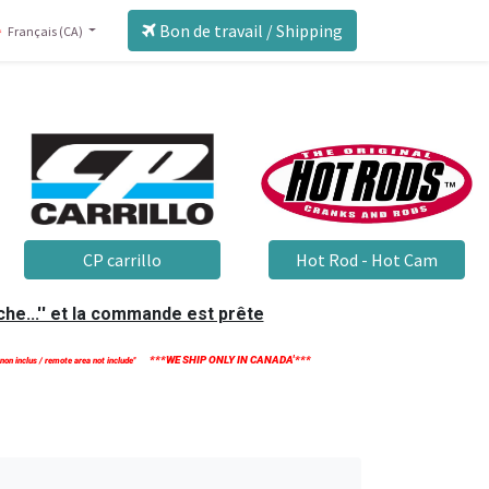
Bon de travail / Shipping
Français (CA)
CP carrillo
Hot Rod - Hot Cam
he...'' et la commande est prête
***WE SHIP ONLY IN CANADA'***
 non inclus / remote area not include''