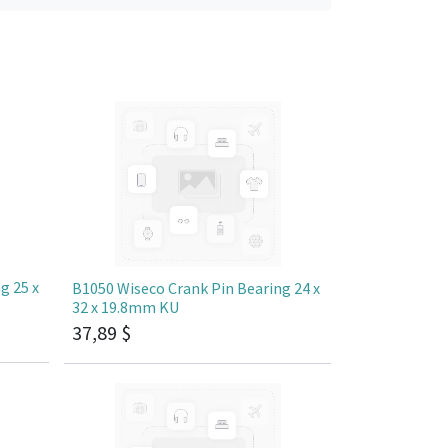
g 25 x
B1050 Wiseco Crank Pin Bearing 24 x
32 x 19.8mm KU
37,89
$