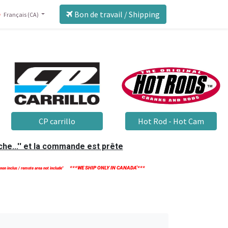
Bon de travail / Shipping
Français (CA)
CP carrillo
Hot Rod - Hot Cam
he...'' et la commande est prête
***WE SHIP ONLY IN CANADA'***
 non inclus / remote area not include''