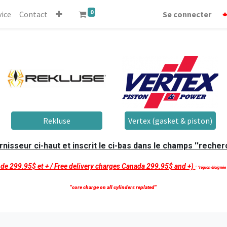
0
vice
Contact
Se connecter
Rekluse
Vertex (gasket & piston)
isseur ci-haut et inscrit le ci-bas dans le champs ''recherc
t de 299.95$ et + / Free delivery charges Canada 299.95$ and +)
'
''région éloignée
''core charge on all cylinders replated''