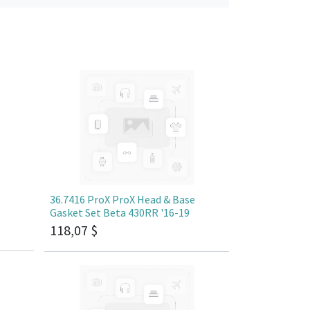
e
36.7416 ProX ProX Head & Base
Gasket Set Beta 430RR '16-19
118,07
$